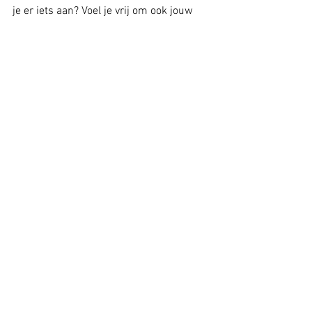
je er iets aan? Voel je vrij om ook jouw 
versie te maken en te delen met ons. En 
laat gerust van je horen als je behoefte 
hebt om te reflecteren op waar je staat 
en waar je naartoe wilt.
Alles weergeven
Recente blogposts