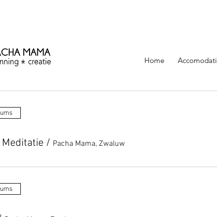
ezinning &
Home
Accomodati
tums
 Meditatie
/
Pacha Mama, Zwaluw
tums