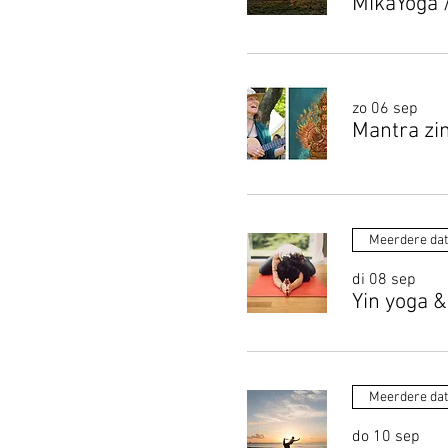
MikaYoga
zo 06 sep
Mantra zi
Meerdere da
di 08 sep
Yin yoga &
Meerdere da
do 10 sep