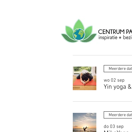
CENTRUM
PACHA
MAMA
Centrum voor inspiratie, b
creatie.
Meerdere da
wo 02 sep
Yin yoga &
Meerdere da
do 03 sep