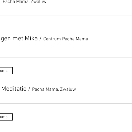
/
Pacha Mama, Zwaluw
ngen met Mika
/
Centrum Pacha Mama
tums
 Meditatie
/
Pacha Mama, Zwaluw
tums