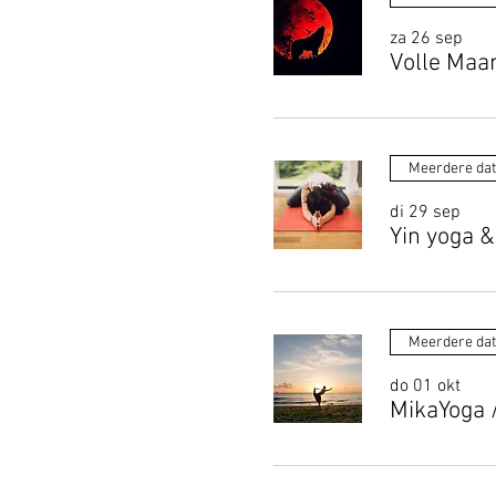
za 26 sep
Volle Maa
Meerdere da
di 29 sep
Yin yoga &
Meerdere da
do 01 okt
MikaYoga