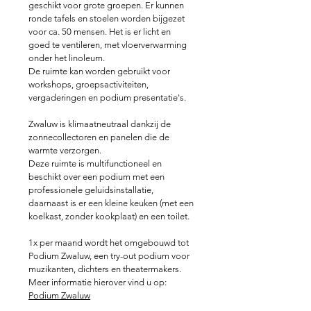
geschikt voor grote groepen. Er kunnen
ronde tafels en stoelen worden bijgezet
voor ca. 50 mensen. Het is er licht en
goed te ventileren, met vloerverwarming
onder het linoleum.
De ruimte kan worden gebruikt voor
workshops, groepsactiviteiten,
vergaderingen en podium presentatie's.
Zwaluw is klimaatneutraal dankzij de
zonnecollectoren en panelen die de
warmte verzorgen.
Deze ruimte is multifunctioneel en
beschikt over een podium met een
professionele geluidsinstallatie,
daarnaast is er een kleine keuken (met een
koelkast, zonder kookplaat) en een toilet.
1x per maand wordt het omgebouwd tot
Podium Zwaluw, een try-out podium voor
muzikanten, dichters en theatermakers.
Meer informatie hierover vind u op:
Podium Zwaluw