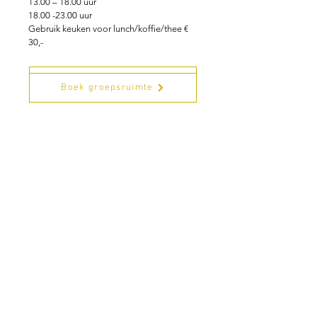
13.00 – 18.00 uur
18.00 -23.00 uur
Gebruik keuken voor lunch/koffie/thee €
30,-
Maak terugbel afspraak
Boek groepsruimte
Schrijf je hier in voor onze nieuwsbrief
Schrijf je in
www.studiobadeend.com