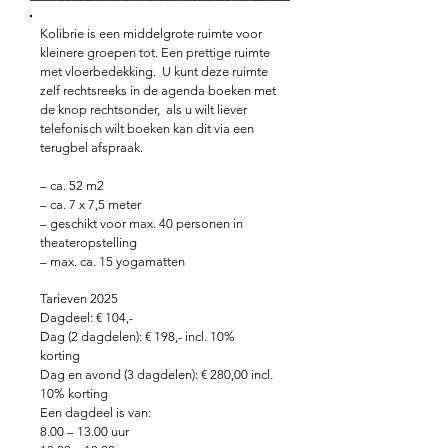
Kolibrie is een middelgrote ruimte voor
kleinere groepen tot. Een prettige ruimte
met vloerbedekking. U kunt deze ruimte
zelf rechtsreeks in de agenda boeken met
de knop rechtsonder, als u wilt liever
telefonisch wilt boeken kan dit via een
terugbel afspraak.
– ca. 52 m2
– ca. 7 x 7,5 meter
– geschikt voor max. 40 personen in
theateropstelling
– max. ca. 15 yogamatten
Tarieven 2025
Dagdeel: € 104,-
Dag (2 dagdelen): € 198,- incl. 10%
korting
Dag en avond (3 dagdelen): € 280,00 incl.
10% korting
Een dagdeel is van:
8.00 – 13.00 uur