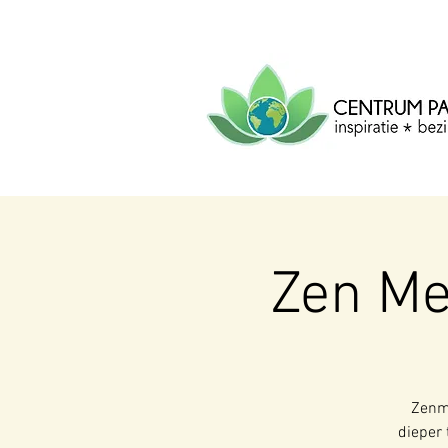
CENTRUM
PACHA
MAMA
Centrum voor inspiratie, b
creatie.
Zen Me
Zenme
dieper 