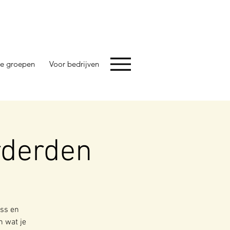
e groepen
Voor bedrijven
rderden
ess en
n wat je