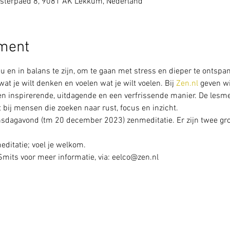
sterpaed 8, 9081 AK Lekkum, Nederland
ement
 nu en in balans te zijn, om te gaan met stress en dieper te ontsp
at je wilt denken en voelen wat je wilt voelen. Bij 
Zen.nl 
geven wi
 inspirerende, uitdagende en een verfrissende manier. De lesmet
 bij mensen die zoeken naar rust, focus en inzicht.
sdagavond (tm 20 december 2023) zenmeditatie. Er zijn twee gr
ditatie; voel je welkom. 
its voor meer informatie, via: eelco@zen.nl  