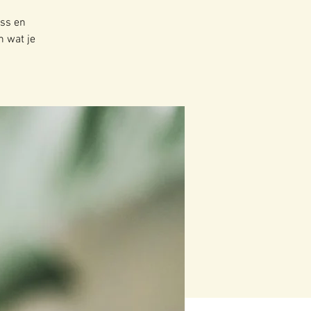
ess en
n wat je