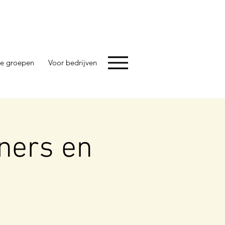
e groepen
Voor bedrijven
ners en