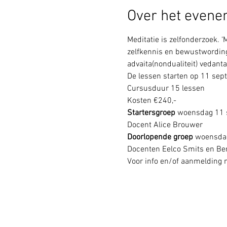
Over het even
Meditatie is zelfonderzoek. ‘
zelfkennis en bewustwording.
advaita(nondualiteit) vedanta
De lessen starten op 11 se
Cursusduur 15 lessen
Kosten €240,-
Startersgroep 
woensdag 11 
Docent Alice Brouwer
Doorlopende groep
 woensda
Docenten Eelco Smits en Ber
Voor info en/of aanmelding m