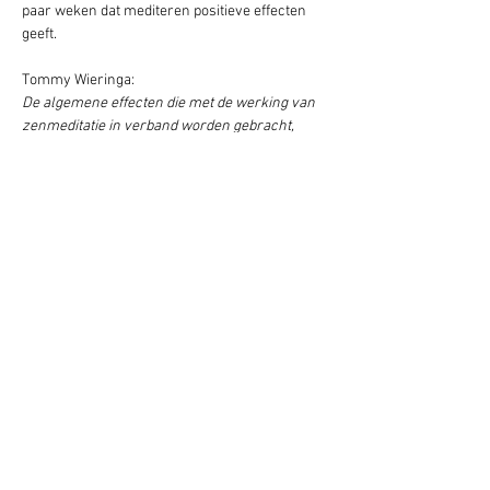
paar weken dat mediteren positieve effecten 
geeft.

De algemene effecten die met de werking van 
zenmeditatie in verband worden gebracht, 
zoals focus, kalmte en controle onderschrijf ik 
een voor een.

Wil je meer info neem contact op met:

Eelco Smits 0599-235704

E-mail: 
eelco@zen.nl
Deel dit evenement