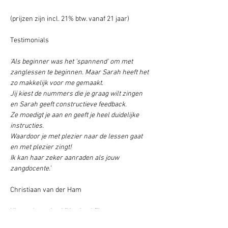
(prijzen zijn incl. 21% btw. vanaf 21 jaar)
Testimonials
‘Als beginner was het 'spannend' om met 
zanglessen te beginnen. Maar Sarah heeft het 
zo makkelijk voor me gemaakt.
Jij kiest de nummers die je graag wilt zingen 
en Sarah geeft constructieve feedback.
Ze moedigt je aan en geeft je heel duidelijke 
instructies. 
Waardoor je met plezier naar de lessen gaat 
en met plezier zingt! 
Ik kan haar zeker aanraden als jouw 
zangdocente.’ 
Christiaan van der Ham
'
Ik vond zangles bij jou heel fijn.
Door jou kan ik weer wat milder naar mezelf 