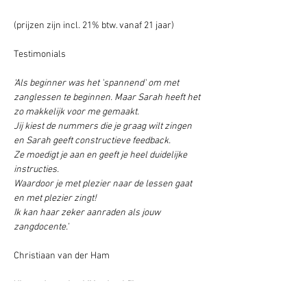
(prijzen zijn incl. 21% btw. vanaf 21 jaar)
Testimonials
‘Als beginner was het 'spannend' om met 
zanglessen te beginnen. Maar Sarah heeft het 
zo makkelijk voor me gemaakt.
Jij kiest de nummers die je graag wilt zingen 
en Sarah geeft constructieve feedback.
Ze moedigt je aan en geeft je heel duidelijke 
instructies. 
Waardoor je met plezier naar de lessen gaat 
en met plezier zingt! 
Ik kan haar zeker aanraden als jouw 
zangdocente.’ 
Christiaan van der Ham
'
Ik vond zangles bij jou heel fijn.
Door jou kan ik weer wat milder naar mezelf 