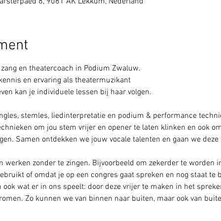
rsterpaed 8, 9081 AK Lekkum, Nederland
ement
ls zang en theatercoach in Podium Zwaluw.
ennis en ervaring als theatermuzikant
ven kan je individuele lessen bij haar volgen.
ngles, stemles, liedinterpretatie en podium & performance techni
echnieken om jou stem vrijer en opener te laten klinken en ook o
rijgen. Samen ontdekken we jouw vocale talenten en gaan we deze 
em werken zonder te zingen. Bijvoorbeeld om zekerder te worden in
 gebruikt of omdat je op een congres gaat spreken en nog staat te 
ook wat er in ons speelt: door deze vrijer te maken in het spreken
 stromen. Zo kunnen we van binnen naar buiten, maar ook van buit