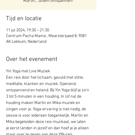
Martin... ultiem ontspannen!
Tijd en locatie
11 jul 2024, 19:30 – 21:30
Centrum Pacha Mama , Mearsterpaed 8, 9081
AK Lekkum, Nederland
Over het evenement
Yin Yoga met Live Muziek 
Een reis door het lichaam, gevuld met stilte, 
meditatie, klanken en muziek. Openend, 
ontspannend en helend. Bij Yin Yoga blijf je zo'n 
3 tot 5 minuten in een houding. In (of na) de 
houding maken Martin en Mika muziek en 
zingen voor je. Yoga-ervaring is niet nodig, de 
sessie is voor iedereen toegankelijk. Martin en 
Mika begeleiden deze reis muzikaal, we laten 
je eerst landen in jezelf en dan hoef je je alleen 
maar over te geven aan deze YIN-reis.