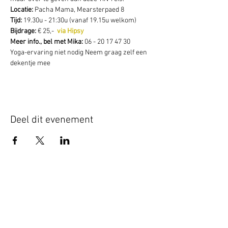
Locatie:
 Pacha Mama, Mearsterpaed 8 
Tijd: 
19.30u - 21:30u (vanaf 19.15u welkom)  
Bijdrage: 
€ 25,-  
via Hipsy
Meer info., bel met Mika: 
06 - 20 17 47 30 
Yoga-ervaring niet nodig Neem graag zelf een 
dekentje mee
Deel dit evenement
Schrijf je hier in voor onze nieuwsbrief
Schrijf je in