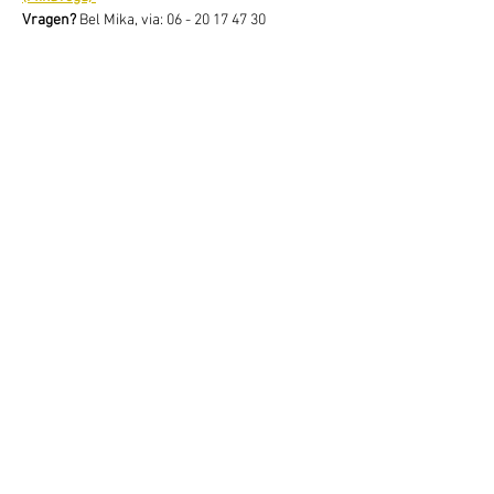
Vragen? 
Bel Mika, via: 06 - 20 17 47 30
Deel dit evenement
Schrijf je hier in voor onze nieuwsbrief
Schrijf je in
www.studiobadeend.com
www.podiumzwaluw.nl