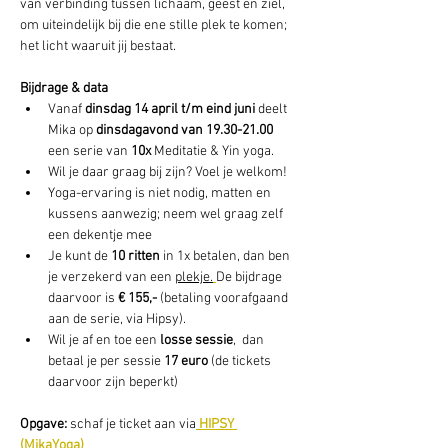
van verbinding tussen lichaam, geest en ziel, 
om uiteindelijk bij die ene stille plek te komen; 
het licht waaruit jij bestaat.
Bijdrage & data
Vanaf 
dinsdag 14 april t/m eind juni 
deelt 
Mika op 
dinsdagavond van 19.30-21.00
een serie van 
10x 
Meditatie & Yin yoga.
Wil je daar graag bij zijn? Voel je welkom!
Yoga-ervaring is niet nodig, matten en 
kussens aanwezig; neem wel graag zelf 
een dekentje mee
Je kunt de 
10 ritten 
in 1x betalen, dan ben 
je verzekerd van een 
plekje.
De bijdrage 
daarvoor is 
€ 155,- 
(betaling voorafgaand 
aan de serie, via Hipsy).
Wil je af en toe een 
losse sessie
,  dan 
betaal je per sessie 
17 euro
 (de tickets 
daarvoor zijn beperkt) 
Opgave: 
schaf je ticket aan via
HIPSY 
(MikaYoga) 