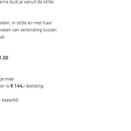
na duik je vanuit de stilte 
em, in stilte en met haar 
 maken van verbinding tussen 
at.
1.00
tje mee
or is 
€ 144,- 
(betaling 
n beperkt) 