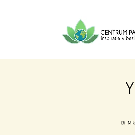
CENTRUM
PACHA
MAMA
Centrum voor inspiratie, b
creatie.
Y
Bij Mi