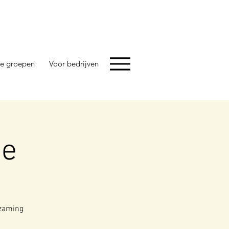
e groepen
Voor bedrijven
ie
gzaming