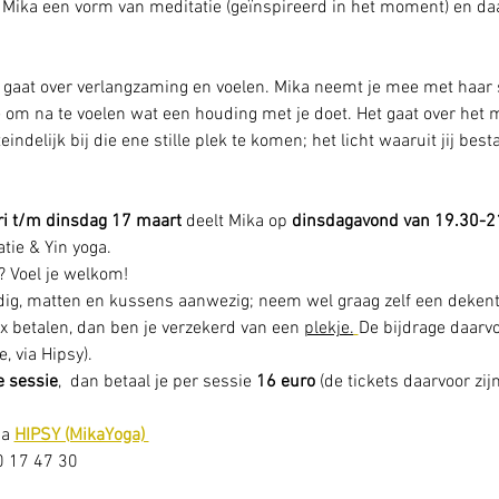
t Mika een vorm van meditatie (geïnspireerd in het moment) en daar
gaat over verlangzaming en voelen. Mika neemt je mee met haar st
te om na te voelen wat een houding met je doet. Het gaat over het
eindelijk bij die ene stille plek te komen; het licht waaruit jij besta
ri t/m dinsdag 17 maart
 deelt Mika op 
dinsdagavond van 19.30-2
tie & Yin yoga.
n? Voel je welkom!
odig, matten en kussens aanwezig; neem wel graag zelf een deken
1x betalen, dan ben je verzekerd van een 
plekje.
De bijdrage daarvo
, via Hipsy).
e sessie
,  dan betaal je per sessie 
16 euro
 (de tickets daarvoor zij
a 
HIPSY (MikaYoga) 
20 17 47 30