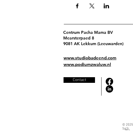
Centrum Pacha Mama BV
Mearsterpaed 8
9081 AK Lekkum (Leeuwarden)
www.studiobadeend.com
www.podiumzwaluw.nl
Contact
© 2025
S
p3j