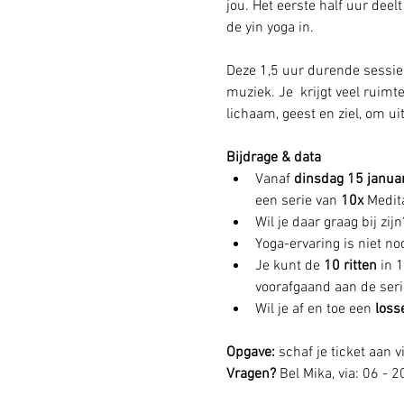
jou. Het eerste half uur deel
de yin yoga in. 
Deze 1,5 uur durende sessie 
muziek. Je  krijgt veel ruim
lichaam, geest en ziel, om uit
Bijdrage & data
Vanaf 
dinsdag 15 janua
een serie van 
10x 
Medita
Wil je daar graag bij zij
Yoga-ervaring is niet n
Je kunt de 
10 ritten 
in 
voorafgaand aan de serie
Wil je af en toe een 
loss
Opgave: 
schaf je ticket aan vi
Vragen? 
Bel Mika, via: 06 - 