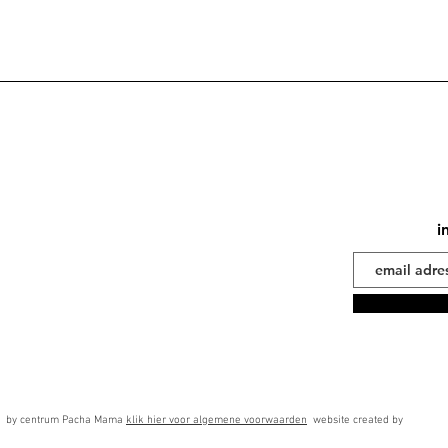
i
 by centrum Pacha Mama
klik hier voor algemene voorwaarden
website created by