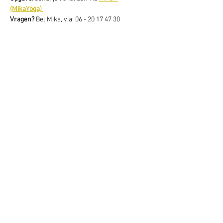
(MikaYoga) 
Vragen? 
Bel Mika, via: 06 - 20 17 47 30
Deel dit evenement
Schrijf je hier in voor onze nieuwsbrief
Schrijf je in
www.studiobadeend.com
www.podiumzwaluw.nl