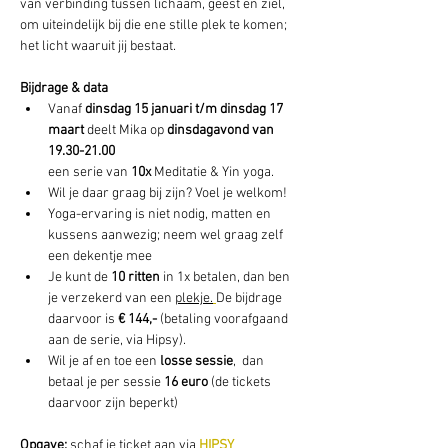
van verbinding tussen lichaam, geest en ziel, 
om uiteindelijk bij die ene stille plek te komen; 
het licht waaruit jij bestaat.
Bijdrage & data
Vanaf 
dinsdag 15 januari t/m dinsdag 17 
maart
 deelt Mika op 
dinsdagavond van 
19.30-21.00
een serie van 
10x 
Meditatie & Yin yoga.
Wil je daar graag bij zijn? Voel je welkom!
Yoga-ervaring is niet nodig, matten en 
kussens aanwezig; neem wel graag zelf 
een dekentje mee
Je kunt de 
10 ritten 
in 1x betalen, dan ben 
je verzekerd van een 
plekje.
De bijdrage 
daarvoor is 
€ 144,- 
(betaling voorafgaand 
aan de serie, via Hipsy).
Wil je af en toe een 
losse sessie
,  dan 
betaal je per sessie 
16 euro
 (de tickets 
daarvoor zijn beperkt) 
Opgave: 
schaf je ticket aan via 
HIPSY 