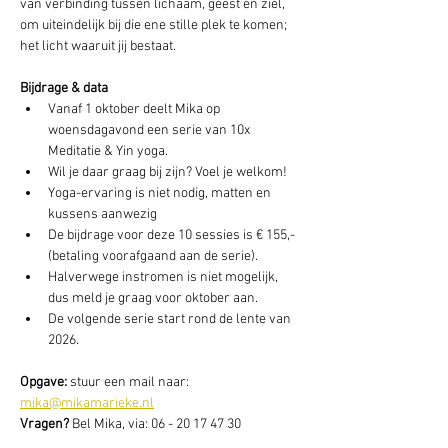
van verbinding tussen lichaam, geest en ziel, 
om uiteindelijk bij die ene stille plek te komen; 
het licht waaruit jij bestaat.
Bijdrage & data
Vanaf 1 oktober deelt Mika op 
woensdagavond een serie van 10x 
Meditatie & Yin yoga.
Wil je daar graag bij zijn? Voel je welkom!
Yoga-ervaring is niet nodig, matten en 
kussens aanwezig
De bijdrage voor deze 10 sessies is € 155,- 
(betaling voorafgaand aan de serie).
Halverwege instromen is niet mogelijk, 
dus meld je graag voor oktober aan.
De volgende serie start rond de lente van 
2026.
Opgave: 
stuur een mail naar: 
mika@mikamarieke.nl
Vragen? 
Bel Mika, via: 06 - 20 17 47 30