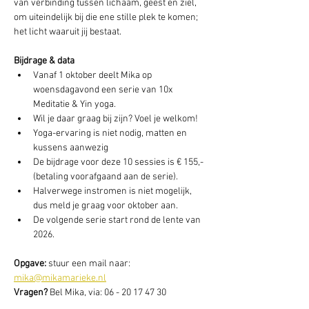
van verbinding tussen lichaam, geest en ziel, 
om uiteindelijk bij die ene stille plek te komen; 
het licht waaruit jij bestaat.
Bijdrage & data
Vanaf 1 oktober deelt Mika op 
woensdagavond een serie van 10x 
Meditatie & Yin yoga.
Wil je daar graag bij zijn? Voel je welkom!
Yoga-ervaring is niet nodig, matten en 
kussens aanwezig
De bijdrage voor deze 10 sessies is € 155,- 
(betaling voorafgaand aan de serie).
Halverwege instromen is niet mogelijk, 
dus meld je graag voor oktober aan.
De volgende serie start rond de lente van 
2026.
Opgave: 
stuur een mail naar: 
mika@mikamarieke.nl
Vragen? 
Bel Mika, via: 06 - 20 17 47 30