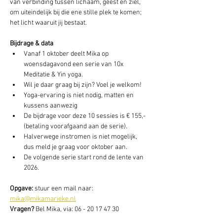
van verbinding tussen lichaam, geest en ziel, 
om uiteindelijk bij die ene stille plek te komen; 
het licht waaruit jij bestaat.
Bijdrage & data
Vanaf 1 oktober deelt Mika op 
woensdagavond een serie van 10x 
Meditatie & Yin yoga.
Wil je daar graag bij zijn? Voel je welkom!
Yoga-ervaring is niet nodig, matten en 
kussens aanwezig
De bijdrage voor deze 10 sessies is € 155,- 
(betaling voorafgaand aan de serie).
Halverwege instromen is niet mogelijk, 
dus meld je graag voor oktober aan.
De volgende serie start rond de lente van 
2026.
Opgave: 
stuur een mail naar: 
mika@mikamarieke.nl
Vragen? 
Bel Mika, via: 06 - 20 17 47 30