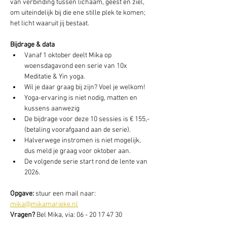
van verbinding tussen lichaam, geest en ziel, 
om uiteindelijk bij die ene stille plek te komen; 
het licht waaruit jij bestaat.
Bijdrage & data
Vanaf 1 oktober deelt Mika op 
woensdagavond een serie van 10x 
Meditatie & Yin yoga.
Wil je daar graag bij zijn? Voel je welkom!
Yoga-ervaring is niet nodig, matten en 
kussens aanwezig
De bijdrage voor deze 10 sessies is € 155,- 
(betaling voorafgaand aan de serie).
Halverwege instromen is niet mogelijk, 
dus meld je graag voor oktober aan.
De volgende serie start rond de lente van 
2026.
Opgave: 
stuur een mail naar: 
mika@mikamarieke.nl
Vragen? 
Bel Mika, via: 06 - 20 17 47 30