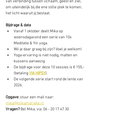
van verbinding tussen lichaam, geest en ziel, 
om uiteindelijk bij die ene stille plek te komen; 
het licht waaruit jij bestaat.
Bijdrage & data
Vanaf 1 oktober deelt Mika op 
woensdagavond een serie van 10x 
Meditatie & Yin yoga.
Wil je daar graag bij zijn? Voel je welkom!
Yoga-ervaring is niet nodig, matten en 
kussens aanwezig
De bijdrage voor deze 10 sessies is € 155,- 
(betaling 
VIA HIPSY
).
De volgende serie start rond de lente van 
2026.
Opgave: 
stuur een mail naar: 
mika@mikamarieke.nl
Vragen? 
Bel Mika, via: 06 - 20 17 47 30