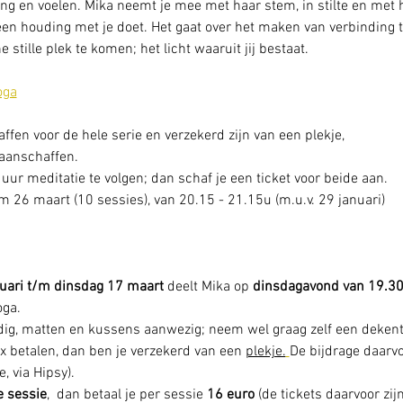
ng en voelen. Mika neemt je mee met haar stem, in stilte en met ha
en houding met je doet. Het gaat over het maken van verbinding 
ne stille plek te komen; het licht waaruit jij bestaat.
oga
fen voor de hele serie en verzekerd zijn van een plekje, 
 aanschaffen. 
 uur meditatie te volgen; dan schaf je een ticket voor beide aan. 
 26 maart (10 sessies), van 20.15 - 21.15u (m.u.v. 29 januari) 
uari t/m dinsdag 17 maart
 deelt Mika op 
dinsdagavond van 19.3
oga. 
odig, matten en kussens aanwezig; neem wel graag zelf een deken
1x betalen, dan ben je verzekerd van een 
plekje.
De bijdrage daarvo
, via Hipsy).
e sessie
,  dan betaal je per sessie 
16 euro
 (de tickets daarvoor zij