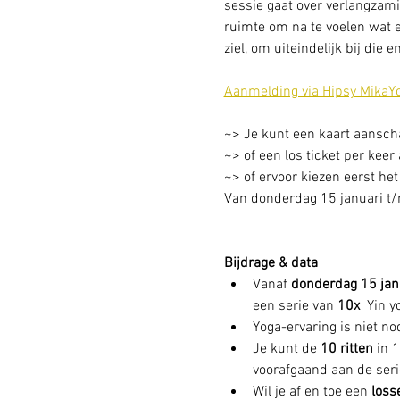
sessie gaat over verlangzami
ruimte om na te voelen wat e
ziel, om uiteindelijk bij die e
Aanmelding via Hipsy MikaY
~> Je kunt een kaart aanschaf
~> of een los ticket per keer
~> of ervoor kiezen eerst het
Van donderdag 15 januari t/m
Bijdrage & data
Vanaf 
donderdag 15 jan
een serie van 
10x 
 Yin y
Yoga-ervaring is niet n
Je kunt de 
10 ritten 
in 
voorafgaand aan de serie
Wil je af en toe een 
loss