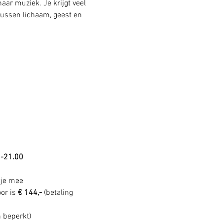
ar muziek. Je krijgt veel 
tussen lichaam, geest en 
0-21.00
tje mee
or is 
€ 144,- 
(betaling 
n beperkt) 