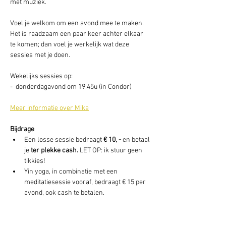
met muziek.
Voel je welkom om een avond mee te maken. 
Het is raadzaam een paar keer achter elkaar 
te komen; dan voel je werkelijk wat deze 
sessies met je doen. 
Wekelijks sessies op: 
-  donderdagavond om 19.45u (in Condor) 
Meer informatie over Mika
Bijdrage 
Een losse sessie bedraagt 
€ 10, -
 en betaal 
je 
ter plekke cash. 
LET OP: ik stuur geen 
tikkies! 
Yin yoga, in combinatie met een 
meditatiesessie vooraf, bedraagt € 15 per 
avond, ook cash te betalen. 