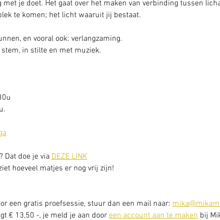
 met je doet. Het gaat over het maken van verbinding tussen licha
 plek te komen; het licht waaruit jij bestaat.
gunnen, en vooral ook: verlangzaming. 
stem, in stilte en met muziek.
30u
. 
ga
? Dat doe je via 
DEZE LINK
et hoeveel matjes er nog vrij zijn! 
or een gratis proefsessie, stuur dan een mail naar: 
mika@mikama
t € 13,50 -, je meld je aan door 
een account aan te maken
 bij Mi