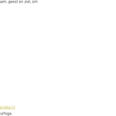
am, geest en ziel, om 
rieke.nl
kaYoga. 