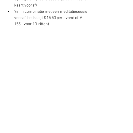
kaart vooraf)
Yin in combinatie met een meditatiesessie 
vooraf, bedraagt € 15,50 per avond of, € 
155,- voor 10-ritten)
Deel dit evenement
Schrijf je hier in voor onze nieuwsbrief
Schrijf je in