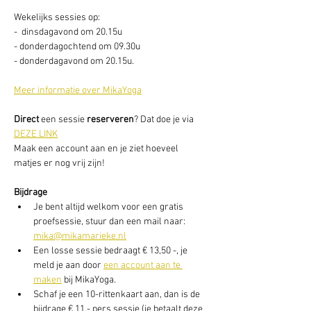
Wekelijks sessies op: 
-  dinsdagavond om 20.15u
- donderdagochtend om 09.30u
- donderdagavond om 20.15u. 
Meer informatie over MikaYoga
Direct
 een sessie
 reserveren
? Dat doe je via 
DEZE LINK
Maak een account aan en je ziet hoeveel 
matjes er nog vrij zijn! 
Bijdrage
Je bent altijd welkom voor een gratis 
proefsessie, stuur dan een mail naar: 
mika@mikamarieke.nl
Een losse sessie bedraagt € 13,50 -, je 
meld je aan door 
een account aan te 
maken
 bij MikaYoga. 
Schaf je een 10-rittenkaart aan, dan is de 
bijdrage € 11,- pers sessie (je betaalt deze 