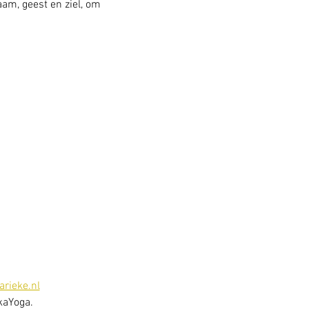
am, geest en ziel, om 
rieke.nl
kaYoga. 