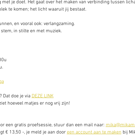
 met je doet. Het gaat over het maken van verbinding tussen licha
 plek te komen; het licht waaruit jij bestaat.
gunnen, en vooral ook: verlangzaming. 
stem, in stilte en met muziek.
30u
. 
ga
? Dat doe je via 
DEZE LINK
et hoeveel matjes er nog vrij zijn! 
or een gratis proefsessie, stuur dan een mail naar: 
mika@mikama
t € 13,50 -, je meld je aan door 
een account aan te maken
 bij Mi