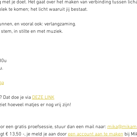
 met je doet. Het gaat over het maken van verbinding tussen licha
 plek te komen; het licht waaruit jij bestaat.
gunnen, en vooral ook: verlangzaming. 
stem, in stilte en met muziek.
30u
. 
ga
? Dat doe je via 
DEZE LINK
et hoeveel matjes er nog vrij zijn! 
or een gratis proefsessie, stuur dan een mail naar: 
mika@mikama
t € 13,50 -, je meld je aan door 
een account aan te maken
 bij Mi