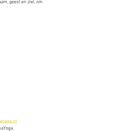
am, geest en ziel, om 
rieke.nl
kaYoga. 