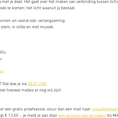
 met je doet. Het gaat over het maken van verbinding tussen licha
 plek te komen; het licht waaruit jij bestaat.
gunnen, en vooral ook: verlangzaming. 
stem, in stilte en met muziek.
30u
. 
ga
? Dat doe je via 
DEZE LINK
et hoeveel matjes er nog vrij zijn! 
or een gratis proefsessie, stuur dan een mail naar: 
mika@mikama
t € 13,50 -, je meld je aan door 
een account aan te maken
 bij Mi