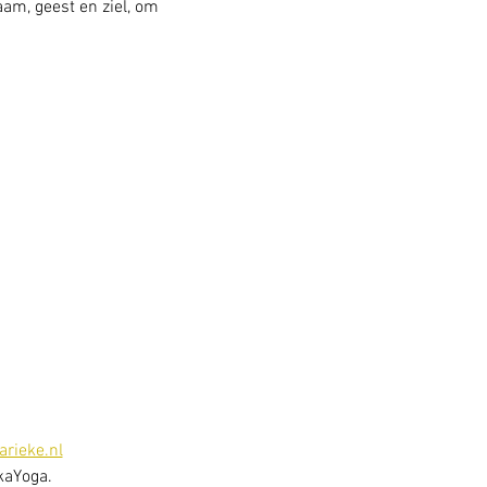
am, geest en ziel, om 
rieke.nl
kaYoga. 