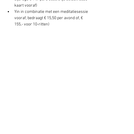
kaart vooraf)
Yin in combinatie met een meditatiesessie 
vooraf, bedraagt € 15,50 per avond of, € 
155,- voor 10-ritten)
Deel dit evenement
Schrijf je hier in voor onze nieuwsbrief
Schrijf je in