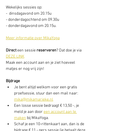
Wekelijks sessies op: 
-  dinsdagavond om 20.15u
- donderdagochtend om 09.30u
- donderdagavond om 20.15u. 
Meer informatie over MikaYoga
Direct
 een sessie
 reserveren
? Dat doe je via 
DEZE LINK
Maak een account aan en je ziet hoeveel 
matjes er nog vrij zijn! 
Bijdrage
Je bent altijd welkom voor een gratis 
proefsessie, stuur dan een mail naar: 
mika@mikamarieke.nl
Een losse sessie bedraagt € 13,50 -, je 
meld je aan door 
een account aan te 
maken
 bij MikaYoga. 
Schaf je een 10-rittenkaart aan, dan is de 
bijdrage € 11,- pers sessie (je betaalt deze 