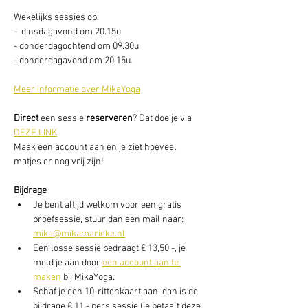
Wekelijks sessies op: 
-  dinsdagavond om 20.15u
- donderdagochtend om 09.30u
- donderdagavond om 20.15u. 
Meer informatie over MikaYoga
Direct
 een sessie
 reserveren
? Dat doe je via 
DEZE LINK
Maak een account aan en je ziet hoeveel 
matjes er nog vrij zijn! 
Bijdrage
Je bent altijd welkom voor een gratis 
proefsessie, stuur dan een mail naar: 
mika@mikamarieke.nl
Een losse sessie bedraagt € 13,50 -, je 
meld je aan door 
een account aan te 
maken
 bij MikaYoga. 
Schaf je een 10-rittenkaart aan, dan is de 
bijdrage € 11,- pers sessie (je betaalt deze 