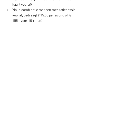
kaart vooraf)
Yin in combinatie met een meditatiesessie 
vooraf, bedraagt € 15,50 per avond of, € 
155,- voor 10-ritten)
Deel dit evenement
Schrijf je hier in voor onze nieuwsbrief
Schrijf je in