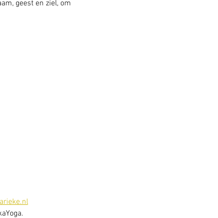
am, geest en ziel, om 
rieke.nl
kaYoga. 