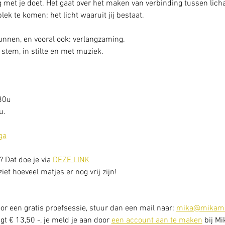
 met je doet. Het gaat over het maken van verbinding tussen licha
 plek te komen; het licht waaruit jij bestaat.
gunnen, en vooral ook: verlangzaming. 
stem, in stilte en met muziek.
30u
. 
ga
? Dat doe je via 
DEZE LINK
et hoeveel matjes er nog vrij zijn! 
or een gratis proefsessie, stuur dan een mail naar: 
mika@mikama
t € 13,50 -, je meld je aan door 
een account aan te maken
 bij Mi