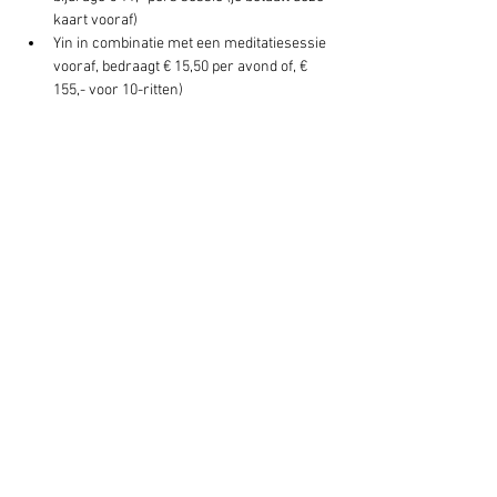
kaart vooraf)
Yin in combinatie met een meditatiesessie 
vooraf, bedraagt € 15,50 per avond of, € 
155,- voor 10-ritten)
Deel dit evenement
Schrijf je hier in voor onze nieuwsbrief
Schrijf je in