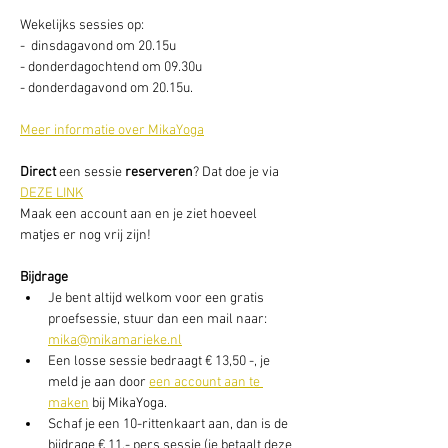
Wekelijks sessies op: 
-  dinsdagavond om 20.15u
- donderdagochtend om 09.30u
- donderdagavond om 20.15u. 
Meer informatie over MikaYoga
Direct
 een sessie
 reserveren
? Dat doe je via 
DEZE LINK
Maak een account aan en je ziet hoeveel 
matjes er nog vrij zijn! 
Bijdrage
Je bent altijd welkom voor een gratis 
proefsessie, stuur dan een mail naar: 
mika@mikamarieke.nl
Een losse sessie bedraagt € 13,50 -, je 
meld je aan door 
een account aan te 
maken
 bij MikaYoga. 
Schaf je een 10-rittenkaart aan, dan is de 
bijdrage € 11,- pers sessie (je betaalt deze 