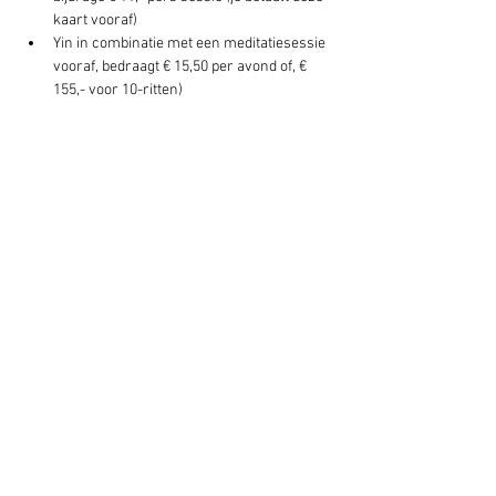
kaart vooraf)
Yin in combinatie met een meditatiesessie 
vooraf, bedraagt € 15,50 per avond of, € 
155,- voor 10-ritten)
Deel dit evenement
Schrijf je hier in voor onze nieuwsbrief
Schrijf je in