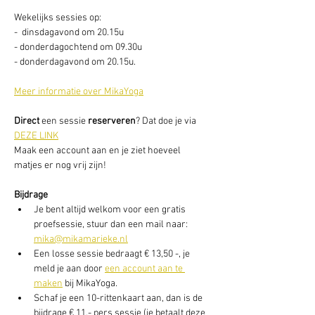
Wekelijks sessies op: 
-  dinsdagavond om 20.15u
- donderdagochtend om 09.30u
- donderdagavond om 20.15u. 
Meer informatie over MikaYoga
Direct
 een sessie
 reserveren
? Dat doe je via 
DEZE LINK
Maak een account aan en je ziet hoeveel 
matjes er nog vrij zijn! 
Bijdrage
Je bent altijd welkom voor een gratis 
proefsessie, stuur dan een mail naar: 
mika@mikamarieke.nl
Een losse sessie bedraagt € 13,50 -, je 
meld je aan door 
een account aan te 
maken
 bij MikaYoga. 
Schaf je een 10-rittenkaart aan, dan is de 
bijdrage € 11,- pers sessie (je betaalt deze 