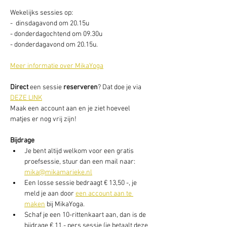
Wekelijks sessies op: 
-  dinsdagavond om 20.15u
- donderdagochtend om 09.30u
- donderdagavond om 20.15u. 
Meer informatie over MikaYoga
Direct
 een sessie
 reserveren
? Dat doe je via 
DEZE LINK
Maak een account aan en je ziet hoeveel 
matjes er nog vrij zijn! 
Bijdrage
Je bent altijd welkom voor een gratis 
proefsessie, stuur dan een mail naar: 
mika@mikamarieke.nl
Een losse sessie bedraagt € 13,50 -, je 
meld je aan door 
een account aan te 
maken
 bij MikaYoga. 
Schaf je een 10-rittenkaart aan, dan is de 
bijdrage € 11,- pers sessie (je betaalt deze 