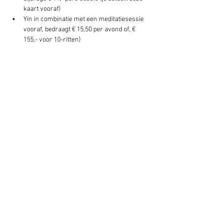
kaart vooraf)
Yin in combinatie met een meditatiesessie 
vooraf, bedraagt € 15,50 per avond of, € 
155,- voor 10-ritten)
Deel dit evenement
Schrijf je hier in voor onze nieuwsbrief
Schrijf je in