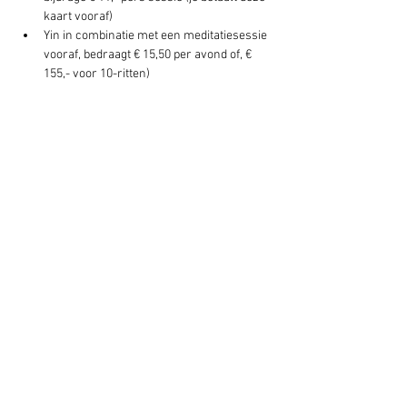
kaart vooraf)
Yin in combinatie met een meditatiesessie 
vooraf, bedraagt € 15,50 per avond of, € 
155,- voor 10-ritten)
Deel dit evenement
Schrijf je hier in voor onze nieuwsbrief
Schrijf je in