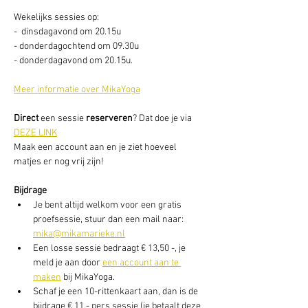
Wekelijks sessies op: 
-  dinsdagavond om 20.15u
- donderdagochtend om 09.30u
- donderdagavond om 20.15u. 
Meer informatie over MikaYoga
Direct
 een sessie
 reserveren
? Dat doe je via 
DEZE LINK
Maak een account aan en je ziet hoeveel 
matjes er nog vrij zijn! 
Bijdrage
Je bent altijd welkom voor een gratis 
proefsessie, stuur dan een mail naar: 
mika@mikamarieke.nl
Een losse sessie bedraagt € 13,50 -, je 
meld je aan door 
een account aan te 
maken
 bij MikaYoga. 
Schaf je een 10-rittenkaart aan, dan is de 
bijdrage € 11,- pers sessie (je betaalt deze 