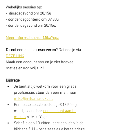
Wekelijks sessies op: 
-  dinsdagavond om 20.15u
- donderdagochtend om 09.30u
- donderdagavond om 20.15u. 
Meer informatie over MikaYoga
Direct
 een sessie
 reserveren
? Dat doe je via 
DEZE LINK
Maak een account aan en je ziet hoeveel 
matjes er nog vrij zijn! 
Bijdrage
Je bent altijd welkom voor een gratis 
proefsessie, stuur dan een mail naar: 
mika@mikamarieke.nl
Een losse sessie bedraagt € 13,50 -, je 
meld je aan door 
een account aan te 
maken
 bij MikaYoga. 
Schaf je een 10-rittenkaart aan, dan is de 
bijdrage € 11,- pers sessie (je betaalt deze 