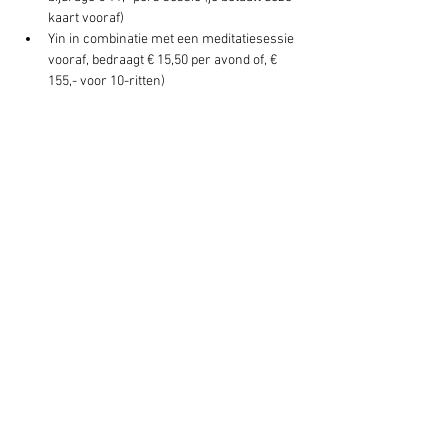
kaart vooraf)
Yin in combinatie met een meditatiesessie 
vooraf, bedraagt € 15,50 per avond of, € 
155,- voor 10-ritten)
Deel dit evenement
Schrijf je hier in voor onze nieuwsbrief
Schrijf je in