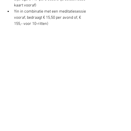
kaart vooraf)
Yin in combinatie met een meditatiesessie 
vooraf, bedraagt € 15,50 per avond of, € 
155,- voor 10-ritten)
Deel dit evenement
Schrijf je hier in voor onze nieuwsbrief
Schrijf je in