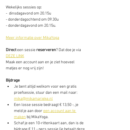
Wekelijks sessies op: 
-  dinsdagavond om 20.15u
- donderdagochtend om 09.30u
- donderdagavond om 20.15u. 
Meer informatie over MikaYoga
Direct
 een sessie
 reserveren
? Dat doe je via 
DEZE LINK
Maak een account aan en je ziet hoeveel 
matjes er nog vrij zijn! 
Bijdrage
Je bent altijd welkom voor een gratis 
proefsessie, stuur dan een mail naar: 
mika@mikamarieke.nl
Een losse sessie bedraagt € 13,50 -, je 
meld je aan door 
een account aan te 
maken
 bij MikaYoga. 
Schaf je een 10-rittenkaart aan, dan is de 
bijdrage € 11,- pers sessie (je betaalt deze 