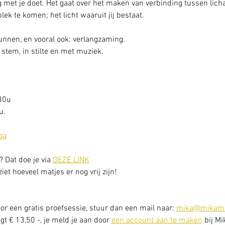
 met je doet. Het gaat over het maken van verbinding tussen licha
 plek te komen; het licht waaruit jij bestaat.
gunnen, en vooral ook: verlangzaming. 
stem, in stilte en met muziek.
30u
. 
ga
? Dat doe je via 
DEZE LINK
et hoeveel matjes er nog vrij zijn! 
or een gratis proefsessie, stuur dan een mail naar: 
mika@mikama
t € 13,50 -, je meld je aan door 
een account aan te maken
 bij Mi