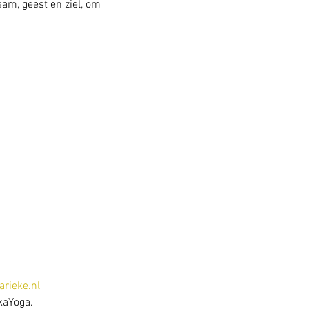
am, geest en ziel, om 
rieke.nl
kaYoga. 