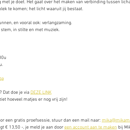
 met je doet. Het gaat over het maken van verbinding tussen licha
 plek te komen; het licht waaruit jij bestaat.
gunnen, en vooral ook: verlangzaming. 
stem, in stilte en met muziek.
30u
. 
ga
? Dat doe je via 
DEZE LINK
et hoeveel matjes er nog vrij zijn! 
or een gratis proefsessie, stuur dan een mail naar: 
mika@mikama
t € 13,50 -, je meld je aan door 
een account aan te maken
 bij Mi