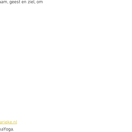
am, geest en ziel, om 
rieke.nl
kaYoga. 