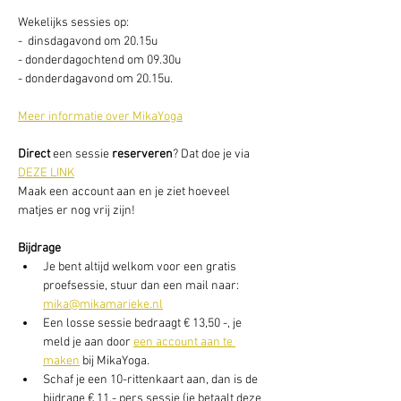
Wekelijks sessies op: 
-  dinsdagavond om 20.15u
- donderdagochtend om 09.30u
- donderdagavond om 20.15u. 
Meer informatie over MikaYoga
Direct
 een sessie
 reserveren
? Dat doe je via 
DEZE LINK
Maak een account aan en je ziet hoeveel 
matjes er nog vrij zijn! 
Bijdrage
Je bent altijd welkom voor een gratis 
proefsessie, stuur dan een mail naar: 
mika@mikamarieke.nl
Een losse sessie bedraagt € 13,50 -, je 
meld je aan door 
een account aan te 
maken
 bij MikaYoga. 
Schaf je een 10-rittenkaart aan, dan is de 
bijdrage € 11,- pers sessie (je betaalt deze 