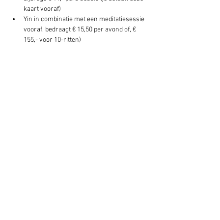
kaart vooraf)
Yin in combinatie met een meditatiesessie 
vooraf, bedraagt € 15,50 per avond of, € 
155,- voor 10-ritten)
Deel dit evenement
Schrijf je hier in voor onze nieuwsbrief
Schrijf je in