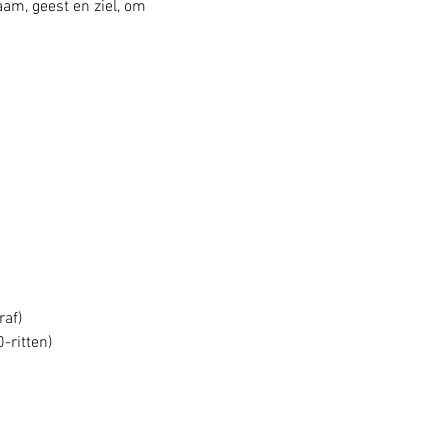
am, geest en ziel, om 
raf)
-ritten)