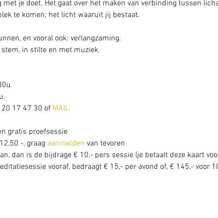
 met je doet. Het gaat over het maken van verbinding tussen licha
 plek te komen; het licht waaruit jij bestaat.
gunnen, en vooral ook: verlangzaming. 
stem, in stilte en met muziek.
30u
. 
 20 17 47 30 of 
MAIL
en gratis proefsessie
12,50 -, graag 
aanmelden
 van tevoren 
an, dan is de bijdrage € 10,- pers sessie (je betaalt deze kaart voo
itatiesessie vooraf, bedraagt € 15,- per avond of, € 145,- voor 10