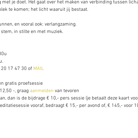
 met je doet. Het gaat over het maken van verbinding tussen licha
 plek te komen; het licht waaruit jij bestaat.
gunnen, en vooral ook: verlangzaming. 
stem, in stilte en met muziek.
30u
. 
 20 17 47 30 of 
MAIL
en gratis proefsessie
12,50 -, graag 
aanmelden
 van tevoren 
an, dan is de bijdrage € 10,- pers sessie (je betaalt deze kaart voo
itatiesessie vooraf, bedraagt € 15,- per avond of, € 145,- voor 10