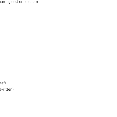
am, geest en ziel, om 
raf)
-ritten)