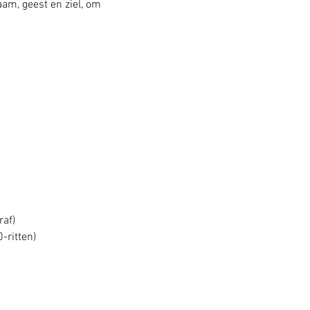
am, geest en ziel, om 
raf)
-ritten)