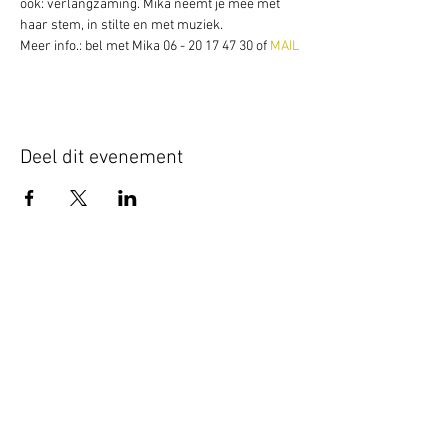
ook: verlangzaming. Mika neemt je mee met 
haar stem, in stilte en met muziek.
Meer info.: bel met Mika 06 - 20 17 47 30 of 
MAIL
Deel dit evenement
Schrijf je hier in voor onze nieuwsbrief
Schrijf je in
www.studiobadeend.com