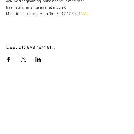
ook: verlangzaming. Mika neemt je mee met 
haar stem, in stilte en met muziek.
Meer info.: bel met Mika 06 - 20 17 47 30 of 
MAIL
Deel dit evenement
Schrijf je hier in voor onze nieuwsbrief
Schrijf je in
www.studiobadeend.com