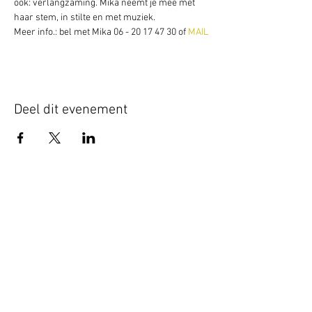
ook: verlangzaming. Mika neemt je mee met 
haar stem, in stilte en met muziek.
Meer info.: bel met Mika 06 - 20 17 47 30 of 
MAIL
Deel dit evenement
Schrijf je hier in voor onze nieuwsbrief
Schrijf je in
www.studiobadeend.com