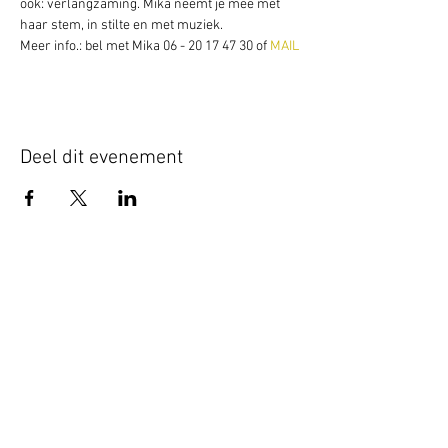
ook: verlangzaming. Mika neemt je mee met 
haar stem, in stilte en met muziek.
Meer info.: bel met Mika 06 - 20 17 47 30 of 
MAIL
Deel dit evenement
Schrijf je hier in voor onze nieuwsbrief
Schrijf je in
www.studiobadeend.com