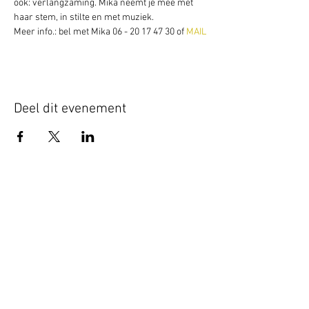
ook: verlangzaming. Mika neemt je mee met 
haar stem, in stilte en met muziek.
Meer info.: bel met Mika 06 - 20 17 47 30 of 
MAIL
Deel dit evenement
Schrijf je hier in voor onze nieuwsbrief
Schrijf je in
www.studiobadeend.com