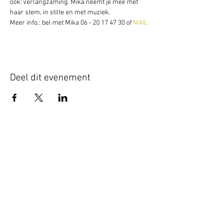
ook: verlangzaming. Mika neemt je mee met 
haar stem, in stilte en met muziek.
Meer info.: bel met Mika 06 - 20 17 47 30 of 
MAIL
Deel dit evenement
Schrijf je hier in voor onze nieuwsbrief
Schrijf je in
www.studiobadeend.com