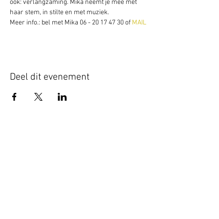
ook: verlangzaming. Mika neemt je mee met 
haar stem, in stilte en met muziek.
Meer info.: bel met Mika 06 - 20 17 47 30 of 
MAIL
Deel dit evenement
Schrijf je hier in voor onze nieuwsbrief
Schrijf je in
www.studiobadeend.com