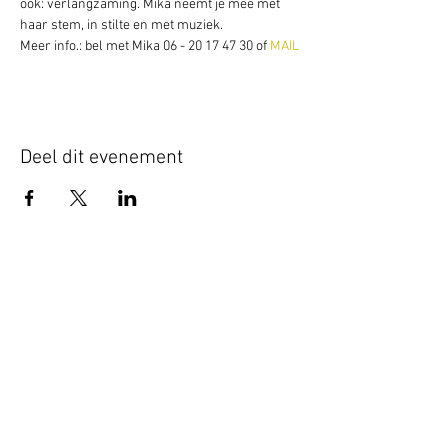
ook: verlangzaming. Mika neemt je mee met 
haar stem, in stilte en met muziek.
Meer info.: bel met Mika 06 - 20 17 47 30 of 
MAIL
Deel dit evenement
Schrijf je hier in voor onze nieuwsbrief
Schrijf je in
www.studiobadeend.com