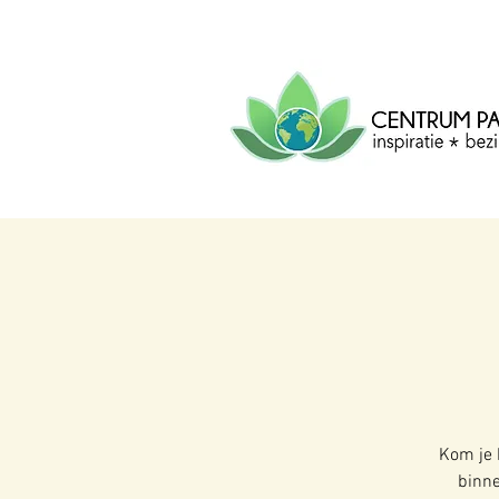
CENTRUM
PACHA
MAMA
Centrum voor inspiratie, b
creatie.
Kom je 
binne