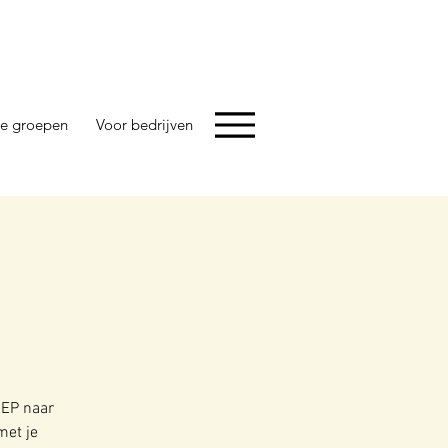
e groepen
Voor bedrijven
IEP naar
met je