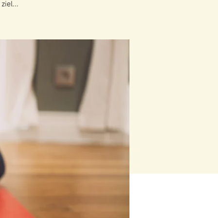
iel...